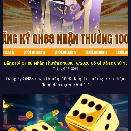
đăng ký QH88 nhận thưởng 100k
Đăng Ký QH88 Nhận Thưởng 100K T6/2026 Có Gì Đáng Chú Ý?
Tháng 6 17, 2026
Đăng ký QH88 nhận thưởng 100K đang là chương trình được
đông đảo người chơi [...]