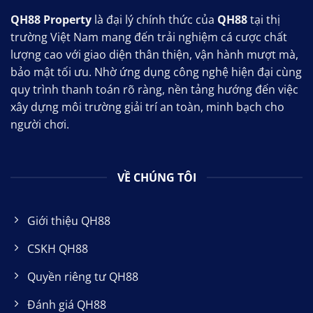
QH88 Property
là đại lý chính thức của
QH88
tại thị
trường Việt Nam mang đến trải nghiệm cá cược chất
lượng cao với giao diện thân thiện, vận hành mượt mà,
bảo mật tối ưu. Nhờ ứng dụng công nghệ hiện đại cùng
quy trình thanh toán rõ ràng, nền tảng hướng đến việc
xây dựng môi trường giải trí an toàn, minh bạch cho
người chơi.
VỀ CHÚNG TÔI
Giới thiệu QH88
CSKH QH88
Quyền riêng tư QH88
Đánh giá QH88