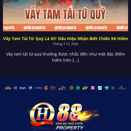
Vảy tam tài tứ quý
Vảy Tam Tài Tứ Quý Là Gì? Dấu Hiệu Nhận Biết Chiến Kê Hiếm
Tháng 3 13, 2026
Vảy tam tài tứ quý thường được nhắc đến như một đặc điểm
hiếm trên [...]