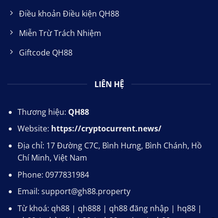
Điều khoản Điều kiện QH88
Miễn Trừ Trách Nhiệm
Giftcode QH88
LIÊN HỆ
Thương hiệu:
QH88
Website:
https://cryptocurrent.news/
Địa chỉ: 17 Đường C7C, Bình Hưng, Bình Chánh, Hồ
Chí Minh, Việt Nam
Phone: 0977831984
Email:
support@gh88.property
Từ khoá: qh88 | qh888 | qh88 đăng nhập | hq88 |