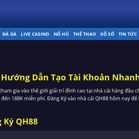
ĐÁ GÀ
LIVE CASINO
NỔ HŨ
THỂ THAO
XỔ SỐ
TIN TỨC
 Hướng Dẫn Tạo Tài Khoản Nhan
ham gia vào thế giới giải trí đỉnh cao tại nhà cái hàng đầu c
 đến 188K miễn phí. Đăng Ký vào nhà cái QH88 hôm nay để 
ng Ký QH88