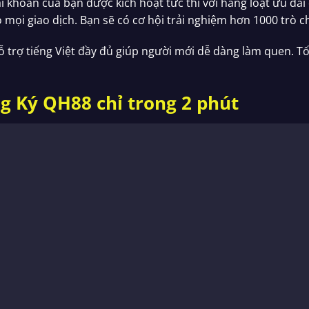
tài khoản của bạn được kích hoạt tức thì với hàng loạt ưu đãi
ọi giao dịch. Bạn sẽ có cơ hội trải nghiệm hơn 1000 trò ch
hỗ trợ tiếng Việt đầy đủ giúp người mới dễ dàng làm quen. T
g Ký QH88 chỉ trong 2 phút