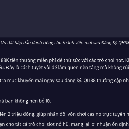
Ưu đãi hấp dẫn dành riêng cho thành viên mới sau Đăng Ký QH88
188K tiền thưởng miễn phí để thử sức với các trò chơi hot.
iểu. Đây là cách tuyệt vời để làm quen nền tảng mà không rủi
m tra mục khuyến mãi ngay sau đăng ký. QH88 thường cập nh
mà bạn không nên bỏ lỡ.
đến 2 triệu đồng, giúp nhân đôi vốn chơi casino trực tuyến h
n cho tất cả trò chơi slot nổ hũ, mang lại lợi nhuận ổn địn