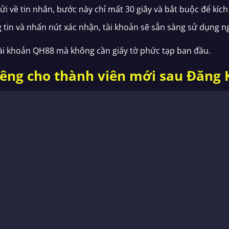
i về tin nhắn, bước này chỉ mất 30 giây và bắt buộc để kích
 tin và nhấn nút xác nhận, tài khoản sẽ sẵn sàng sử dụng ng
tài khoản QH88 mà không cần giấy tờ phức tạp ban đầu.
iêng cho thành viên mới sau Đăng