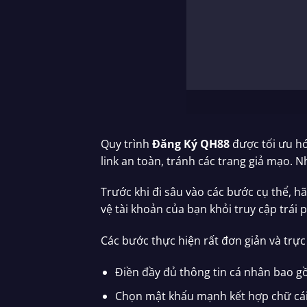
Quy trình
Đăng Ký QH88
được tối ưu hó
link an toàn, tránh các trang giả mạo. 
Trước khi đi sâu vào các bước cụ thể, h
vệ tài khoản của bạn khỏi truy cập trái 
Các bước thực hiện rất đơn giản và trự
Điền đầy đủ thông tin cá nhân bao gồ
Chọn mật khẩu mạnh kết hợp chữ cái,