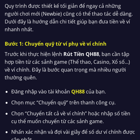
Quy trình được thiết kế tối giản để ngay cả những
người chơi mới (Newbie) cũng có thể thao tác dễ dàng.
Dưới đây là hướng dẫn chi tiết giúp bạn đưa tiền về ví
nhanh nhất.
Bước 1: Chuyển quỹ từ ví phụ về ví chính
Trước khi thực hiện lệnh
Rút Tiền QH88
, bạn cần tập
hợp tiền từ các sảnh game (Thể thao, Casino, Xổ số…)
về ví chính. Đây là bước quan trọng mà nhiều người
thường quên.
Đăng nhập vào tài khoản
QH88
của bạn.
Chọn mục “Chuyển quỹ” trên thanh công cụ.
Chọn “Chuyển tất cả về ví chính” hoặc nhập số tiền
cụ thể muốn chuyển từ các sảnh game.
Nhấn xác nhận và đợi vài giây để số dư ví chính được
cập nhật.