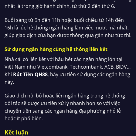
nhất là trong giờ hành chính, từ thứ 2 đến thứ 6.
Buổi sáng từ 9h đến 11h hoặc buổi chiều từ 14h đến
16h là lúc hệ thống ngân hàng làm việc mượt mà nhất,
giúp giao dịch của bạn được thông qua gần như tức thì.
Sử dụng ngân hàng cùng hệ thống liên kết
Nhà cái có liên kết với hầu hết các ngân hàng lớn tại
Việt Nam như Vietcombank, Techcombank, ACB, BIDV…
Khi
Rút Tiền QH88
, hãy ưu tiên sử dụng các ngân hàng
này.
Giao dịch nội bộ hoặc liên ngân hàng trong hệ thống
đối tác sẽ được ưu tiên xử lý nhanh hơn so với việc
chuyển tiền sang các ngân hàng địa phương nhỏ lẻ
hoặc ít phổ biến.
Kết luận