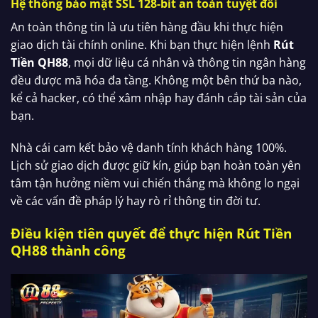
Hệ thống bảo mật SSL 128-bit an toàn tuyệt đối
An toàn thông tin là ưu tiên hàng đầu khi thực hiện
giao dịch tài chính online. Khi bạn thực hiện lệnh
Rút
Tiền QH88
, mọi dữ liệu cá nhân và thông tin ngân hàng
đều được mã hóa đa tầng. Không một bên thứ ba nào,
kể cả hacker, có thể xâm nhập hay đánh cắp tài sản của
bạn.
Nhà cái cam kết bảo vệ danh tính khách hàng 100%.
Lịch sử giao dịch được giữ kín, giúp bạn hoàn toàn yên
tâm tận hưởng niềm vui chiến thắng mà không lo ngại
về các vấn đề pháp lý hay rò rỉ thông tin đời tư.
Điều kiện tiên quyết để thực hiện Rút Tiền
QH88 thành công