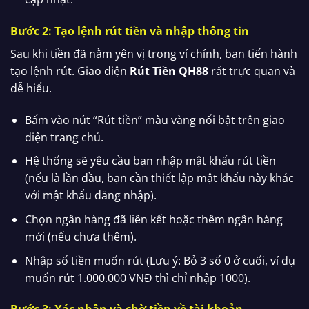
Bước 2: Tạo lệnh rút tiền và nhập thông tin
Sau khi tiền đã nằm yên vị trong ví chính, bạn tiến hành
tạo lệnh rút. Giao diện
Rút Tiền QH88
rất trực quan và
dễ hiểu.
Bấm vào nút “Rút tiền” màu vàng nổi bật trên giao
diện trang chủ.
Hệ thống sẽ yêu cầu bạn nhập mật khẩu rút tiền
(nếu là lần đầu, bạn cần thiết lập mật khẩu này khác
với mật khẩu đăng nhập).
Chọn ngân hàng đã liên kết hoặc thêm ngân hàng
mới (nếu chưa thêm).
Nhập số tiền muốn rút (Lưu ý: Bỏ 3 số 0 ở cuối, ví dụ
muốn rút 1.000.000 VNĐ thì chỉ nhập 1000).