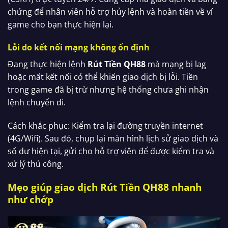
chứng để nhân viên hỗ trợ hủy lệnh và hoàn tiền về ví
game cho bạn thực hiện lại.
Lỗi do kết nối mạng không ổn định
Đang thực hiện lệnh
Rút Tiền QH88
mà mạng bị lag
hoặc mất kết nối có thể khiến giao dịch bị lỗi. Tiền
trong game đã bị trừ nhưng hệ thống chưa ghi nhận
lệnh chuyển đi.
Cách khắc phục: Kiểm tra lại đường truyền internet
(4G/Wifi). Sau đó, chụp lại màn hình lịch sử giao dịch và
số dư hiện tại, gửi cho hỗ trợ viên để được kiểm tra và
xử lý thủ công.
Mẹo giúp giao dịch Rút Tiền QH88 nhanh
như chớp