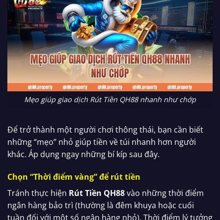
Mẹo giúp giao dịch Rút Tiền QH88 nhanh như chớp
Để trở thành một người chơi thông thái, bạn cần biết
những “mẹo” nhỏ giúp tiền về túi nhanh hơn người
khác. Áp dụng ngay những bí kíp sau đây.
Chọn “Thời điểm vàng” để rút tiền
Tránh thực hiện
Rút Tiền QH88
vào những thời điểm
ngân hàng bảo trì (thường là đêm khuya hoặc cuối
tuần đối với một số ngân hàng nhỏ). Thời điểm lý tưởng