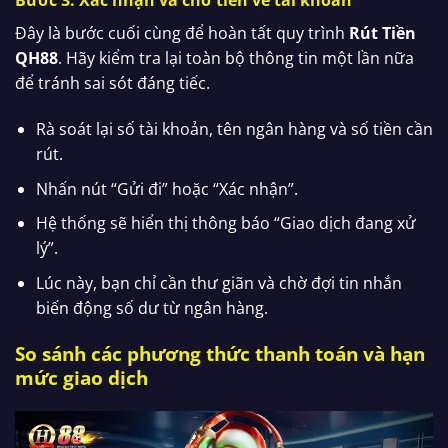
Bước 3: Xác nhận và chờ tiền về tài khoản
Đây là bước cuối cùng để hoàn tất quy trình
Rút Tiền
QH88
. Hãy kiểm tra lại toàn bộ thông tin một lần nữa
để tránh sai sót đáng tiếc.
Rà soát lại số tài khoản, tên ngân hàng và số tiền cần
rút.
Nhấn nút “Gửi đi” hoặc “Xác nhận”.
Hệ thống sẽ hiển thị thông báo “Giao dịch đang xử
lý”.
Lúc này, bạn chỉ cần thư giãn và chờ đợi tin nhắn
biến động số dư từ ngân hàng.
So sánh các phương thức thanh toán và hạn
mức giao dịch