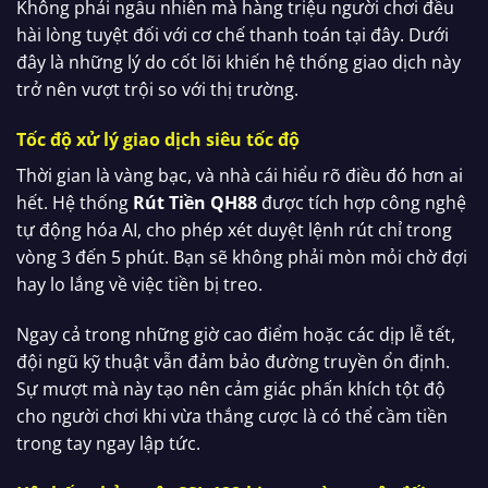
Không phải ngẫu nhiên mà hàng triệu người chơi đều
hài lòng tuyệt đối với cơ chế thanh toán tại đây. Dưới
đây là những lý do cốt lõi khiến hệ thống giao dịch này
trở nên vượt trội so với thị trường.
Tốc độ xử lý giao dịch siêu tốc độ
Thời gian là vàng bạc, và nhà cái hiểu rõ điều đó hơn ai
hết. Hệ thống
Rút Tiền QH88
được tích hợp công nghệ
tự động hóa AI, cho phép xét duyệt lệnh rút chỉ trong
vòng 3 đến 5 phút. Bạn sẽ không phải mòn mỏi chờ đợi
hay lo lắng về việc tiền bị treo.
Ngay cả trong những giờ cao điểm hoặc các dịp lễ tết,
đội ngũ kỹ thuật vẫn đảm bảo đường truyền ổn định.
Sự mượt mà này tạo nên cảm giác phấn khích tột độ
cho người chơi khi vừa thắng cược là có thể cầm tiền
trong tay ngay lập tức.