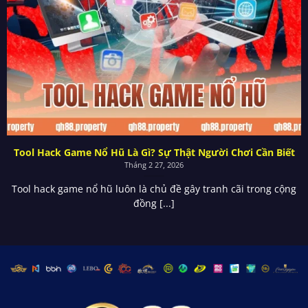
tool hack game nổ hũ
Tool Hack Game Nổ Hũ Là Gì? Sự Thật Người Chơi Cần Biết
Tháng 2 27, 2026
Tool hack game nổ hũ luôn là chủ đề gây tranh cãi trong cộng
đồng [...]