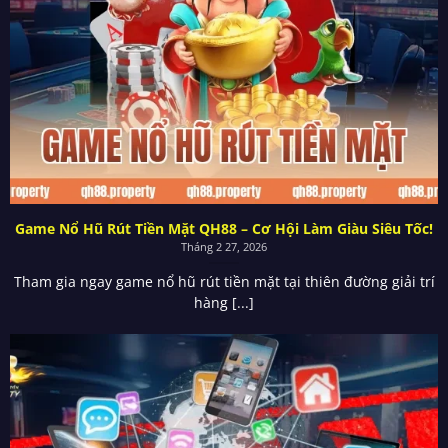
game nổ hũ rút tiền mặt
Game Nổ Hũ Rút Tiền Mặt QH88 – Cơ Hội Làm Giàu Siêu Tốc!
Tháng 2 27, 2026
Tham gia ngay game nổ hũ rút tiền mặt tại thiên đường giải trí
hàng [...]