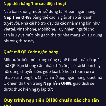
Nạp tiền bằng Thẻ cào điện thoại
Nếu bạn không muốn sử dụng tài khoản ngân hàng,
Nạp Tiền QH88
bằng thẻ cào là giải pháp ẩn danh
tuyệt vời. Nhà cái hỗ trợ đầy đủ các nhà mạng lớn như
Viettel, Vinaphone, Mobifone. Tuy nhiên, người chơi
cần lưu ý về mức phí gạch thẻ từ nhà mạng khi sử dụng
phương thức này.
Quét mã QR Code ngân hàng
Một bước tiến mới trong công nghệ thanh toán là quét
mã QR. Bạn không cần nhập thủ công số tài khoản hay
nội dung chuyển tiền, giúp loại bỏ hoàn toàn rủi ro
nhập sai thông tin. Chỉ cần mở app ngân hàng, quét mã
QR hiển thị trên trang
Nạp Tiền QH88
, giao dịch sẽ
được thực hiện ngay lập tức.
Quy trình nạp tiền QH88 chuẩn xác cho tân
thủ