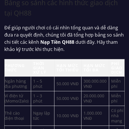
Bảng so sánh các hình thức giao dịch
tại QH88
Để giúp người chơi có cái nhìn tổng quan và dễ dàng
đưa ra quyết định, chúng tôi đã tổng hợp bảng so sánh
chi tiết các kênh
Nạp Tiền QH88
dưới đây. Hãy tham
khảo kỹ trước khi thực hiện.
THỜI
PHÍ
PHƯƠNG
HẠN MỨC
HẠN MỨC
GIAN
GIAO
THỨC
TỐI THIỂU
TỐI ĐA
XỬ LÝ
DỊCH
Ngân hàng
1 – 5
300.000.000
Miễn
50.000 VNĐ
địa phương
phút
VNĐ
phí
Ví điện tử
1 – 3
20.000.000
Miễn
50.000 VNĐ
(Momo/Zalo)
phút
VNĐ
phí
Có phí
Thẻ cào
Ngay lập
1.000.000
10.000 VNĐ
nhà
điện thoại
tức
VNĐ
mạng