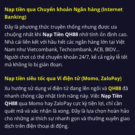
Nạp tiền qua Chuyển khoản Ngân hàng (Internet
Banking)
Đây là phương thức truyền thống nhưng được ưa
chuộng nhất khi
Nạp Tiền QH88
nhờ tính ổn định cao.
Nhà cái liên kết với hầu hết các ngân hàng lớn tại Việt
Nam như Vietcombank, Techcombank, ACB, BIDV…
Người chơi có thể chuyển khoản 24/7, kể cả ngày lễ tết
mà không lo bị gián đoạn.
Nạp tiền siêu tốc qua Ví điện tử (Momo, ZaloPay)
Xu hướng sử dụng ví điện tử đang lên ngôi và
QH88
đã
nhanh chóng cập nhật tính năng này. Việc
Nạp Tiền
QH88
qua Momo hay ZaloPay cực kỳ tiện lợi, chỉ cần
quét mã và xác nhận là xong. Đây là lựa chọn hoàn hảo
cho những ai thích sự nhanh gọn và thường xuyên giao
dịch trên điện thoại di động.