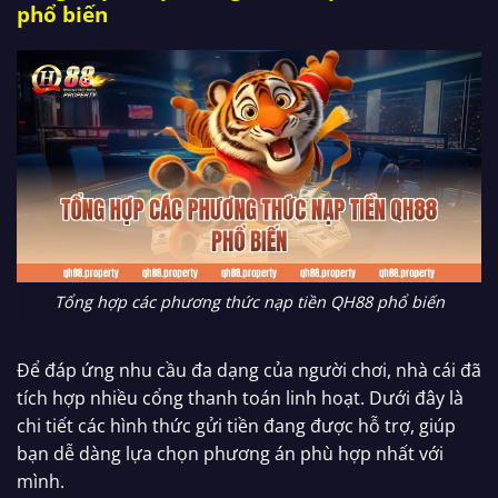
phổ biến
Tổng hợp các phương thức nạp tiền QH88 phổ biến
Để đáp ứng nhu cầu đa dạng của người chơi, nhà cái đã
tích hợp nhiều cổng thanh toán linh hoạt. Dưới đây là
chi tiết các hình thức gửi tiền đang được hỗ trợ, giúp
bạn dễ dàng lựa chọn phương án phù hợp nhất với
mình.