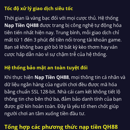
Tốc độ xử lý giao dịch siêu tốc
Thời gian là vàng bạc đối với mọi cược thủ. Hệ thống
Nạp Tiền QH88
được trang bị công nghệ tự động hóa
tiên tiến nhất hiện nay. Trung bình, mỗi giao dịch chỉ
mất từ 1 đến 3 phút để tiền nổi trong tài khoản game.
Bạn sẽ không bao giờ bỏ lỡ bất kỳ kèo thơm hay ván
cược hấp dẫn nào vì sự chậm trễ của hệ thống.
Hệ thống bảo mật an toàn tuyệt đối
Khi thực hiện
Nạp Tiền QH88
, mọi thông tin cá nhân và
dữ liệu ngân hàng của người chơi đều được mã hóa
bằng chuẩn SSL 128-bit. Nhà cái cam kết không tiết lộ
thông tin cho bên thứ ba, đảm bảo danh tính của bạn
được giữ kín hoàn toàn. Đây là yếu tố then chốt giúp
người chơi an tâm xuống tiền đầu tư.
Tổng hợp các phương thức nạp tiền QH88